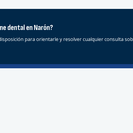
ene dental en Narón?
disposición para orientarle y resolver cualquier consulta sob
Especialidades
ficaz. Nuestro equipo de
Odontología general
ecer siempre la máxima calidad
Odontopediatría
Estética dental
Narón (A Coruña)
Ortodoncia
Cirugía e implantes