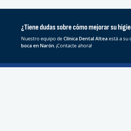
¿Tiene dudas sobre cómo mejorar su higi
Nuestro equipo de
Clínica Dental Altea
está a su 
boca en Narón
. ¡Contacte ahora!
Dentistas en Narón (A Coruña)
Disfrute de una asistencia odontológica integral y e
profesionales actualiza sus conocimientos para ofr
en su tratamiento dental y el de su familia.
Dirección:
Bispo Argaya, 90 Port. 1 Bajo C - 15570 
Teléfonos:
981 944 829
-
604 065 980
E-mail:
clinica@clinicadentalaltea.com