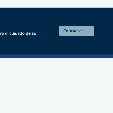
Contactar
re el
cuidado de su
Endodoncia
Prótesis
Periodoncia
Radiografía digital
Odontología deportiva