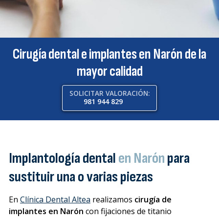
Cirugía dental e implantes en Narón de la
Blog
mayor calidad
Cuida tu boca ahora
SOLICITAR VALORACIÓN:
Llámanos: 981 944 829
981 944 829
604 065 980
Whatsapp
Facebook
Instagram
Implantología dental
en Narón
para
sustituir una o varias piezas
En
Clínica Dental Altea
realizamos
cirugía de
implantes en Narón
con fijaciones de titanio