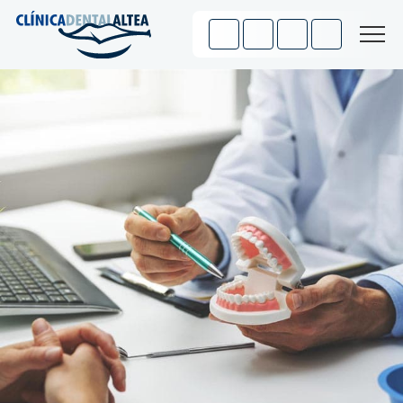
INICIO
CONTACTO
Quienes somos
Especialidades
Galería
Consejos
Enlaces