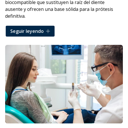
biocompatible que sustituyen la raíz del diente
ausente y ofrecen una base sólida para la prótesis
definitiva.
El procedimiento se realiza con
anestesia local y
Seguir leyendo
técnicas mínimamente invasivas
que permiten
reponer desde una sola pieza hasta una dentadura
completa. Cuando los implantes son la solución más
adecuada, presentamos al paciente todas las opciones
disponibles y elegimos la más indicada, apoyándonos
en tecnología de última generación tanto
a nivel
quirúrgico como protético
. Trabajamos con marcas
de alta calidad, respaldadas por estudios científicos y
con resultados contrastados a largo plazo.