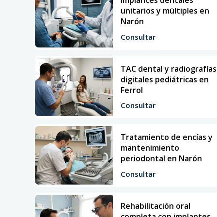
unitarios y múltiples en
Narón
Implantes en Ferrol
Consultar
Odontopediatria
TAC dental y radiografías
Odontopediatría en Ferrol
digitales pediátricas en
Ferrol
Ortodoncia
Consultar
Ortodoncia en Ferrol
Tratamiento de encías y
Periodoncia
mantenimiento
periodontal en Narón
Periodoncia en Ferrol
Consultar
TAC DENTAL
Rehabilitación oral
TAC DENTAL en Ferrol
completa con implantes