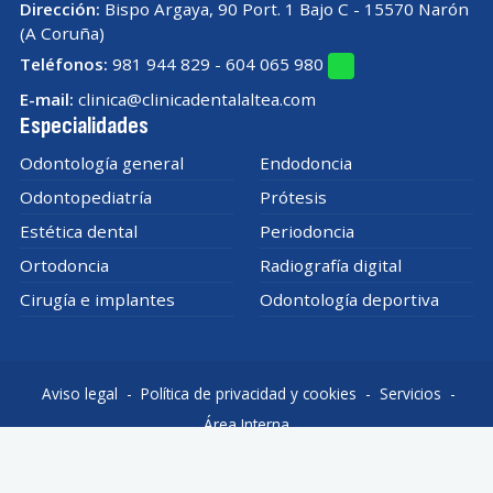
TAC DENTAL en Ferrol
Dirección:
Bispo Argaya, 90 Port. 1 Bajo C - 15570 Narón
(A Coruña)
Teléfonos:
981 944 829
-
604 065 980
E-mail:
clinica@clinicadentalaltea.com
Especialidades
Odontología general
Endodoncia
Odontopediatría
Prótesis
Estética dental
Periodoncia
Ortodoncia
Radiografía digital
Cirugía e implantes
Odontología deportiva
Aviso legal
-
Política de privacidad y cookies
-
Servicios
-
Área Interna
© PÁXINAS GALEGAS