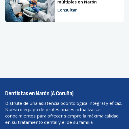
múltiples en Narón
Implantes
Consultar
Implantes en Ferrol
Odontopediatria
Odontopediatría en Ferrol
Ortodoncia
Ortodoncia en Ferrol
Periodoncia
Dentistas en Narón (A Coruña)
Periodoncia en Ferrol
Disfrute de una asistencia odontológica integral y eficaz.
Nuestro equipo de profesionales actualiza sus
TAC DENTAL
conocimientos para ofrecer siempre la máxima calidad
en su tratamiento dental y el de su familia.