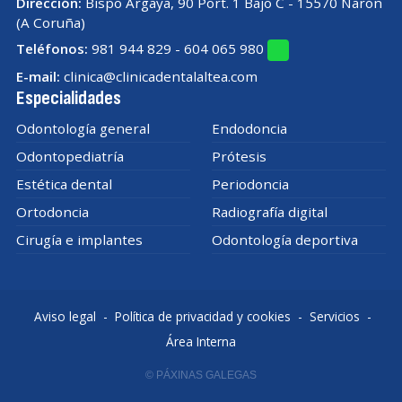
Dirección:
Bispo Argaya, 90 Port. 1 Bajo C - 15570 Narón
(A Coruña)
Teléfonos:
981 944 829
-
604 065 980
E-mail:
clinica@clinicadentalaltea.com
Especialidades
Odontología general
Endodoncia
Odontopediatría
Prótesis
Estética dental
Periodoncia
Ortodoncia
Radiografía digital
Cirugía e implantes
Odontología deportiva
Aviso legal
-
Política de privacidad y cookies
-
Servicios
-
Área Interna
© PÁXINAS GALEGAS