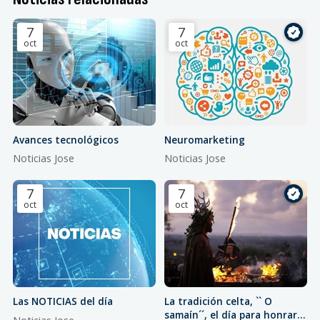
7
7
oct
oct
Avances tecnológicos
Neuromarketing
Noticias Jose
Noticias Jose
7
7
oct
oct
Las NOTICIAS del día
La tradición celta, `` O
samaín´´, el día para honrar a